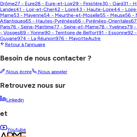
Drôme
27 - Eure
28 - Eure-et-Loir
29 - Finistère
30 - Gard
31 - 
Landes
41 - Loir-et-Cher
42 - Loire
43 - Haute-Loire
44 - Loire
Marne
53 - Mayenne
54 - Meurthe-et-Moselle
55 - Meuse
56 - 
Atlantiques
65 - Hautes-Pyrénées
66 - Pyrénées-Orientales
67
Paris
76 - Seine-Maritime
77 - Seine-et-Marne
78 - Yvelines
79 -
- Vosges
89 - Yonne
90 - Territoire de Belfort
91 - Essonne
92 
Guyane
974 - La Réunion
976 - Mayotte
Autre
Retour à l'annuaire
Besoin de nous contacter ?
Nous écrire
Nous appeler
Retrouvez nous sur
Linkedin
et
Youtube