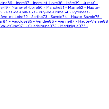
laine
36 - Indre
37 - Indre-et-Loire
38 - Isère
39 - Jura
40 -
re
49 - Maine-et-Loire
50 - Manche
51 - Marne
52 - Haute-
2 - Pas-de-Calais
63 - Puy-de-Dôme
64 - Pyrénées-
aône-et-Loire
72 - Sarthe
73 - Savoie
74 - Haute-Savoie
75 -
ar
84 - Vaucluse
85 - Vendée
86 - Vienne
87 - Haute-Vienne
88
 Val-d'Oise
971 - Guadeloupe
972 - Martinique
973 -