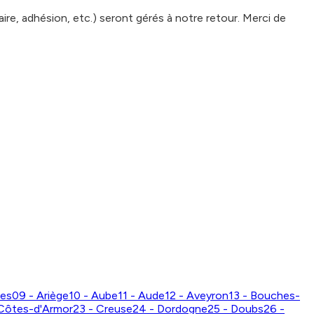
e, adhésion, etc.) seront gérés à notre retour. Merci de
nes
09 - Ariège
10 - Aube
11 - Aude
12 - Aveyron
13 - Bouches-
 Côtes-d'Armor
23 - Creuse
24 - Dordogne
25 - Doubs
26 -