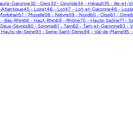
Haute-Garonne
32 - Gers
33 - Gironde
34 - Hérault
35 - Ille-et-Vi
-Atlantique
45 - Loiret
46 - Lot
47 - Lot-et-Garonne
48 - Lozè
Morbihan
57 - Moselle
58 - Nièvre
59 - Nord
60 - Oise
61 - Orne
6
 - Bas-Rhin
68 - Haut-Rhin
69 - Rhône
70 - Haute-Saône
71 - S
 Deux-Sèvres
80 - Somme
81 - Tarn
82 - Tarn-et-Garonne
83 - V
- Hauts-de-Seine
93 - Seine-Saint-Denis
94 - Val-de-Marne
95 -