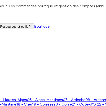
 août. Les commandes boutique et gestion des comptes (annuair
Boutique
Ressources et outils
 - Hautes-Alpes
06 - Alpes-Maritimes
07 - Ardèche
08 - Arden
e-Maritime
18 - Cher
19 - Corrèze
20 - Corse
21 - Côte-d'Or
22 -