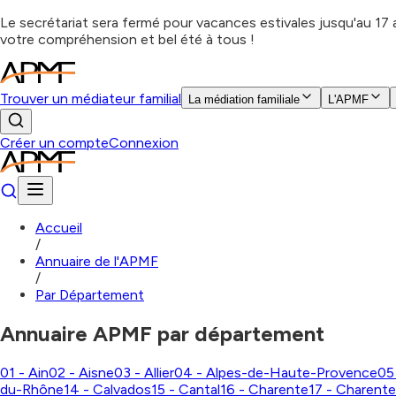
Le secrétariat sera fermé pour vacances estivales jusqu'au 17
votre compréhension et bel été à tous !
Trouver un médiateur familial
La médiation familiale
L'APMF
Créer un compte
Connexion
Accueil
/
Annuaire de l'APMF
/
Par Département
Annuaire APMF par département
01 - Ain
02 - Aisne
03 - Allier
04 - Alpes-de-Haute-Provence
05
du-Rhône
14 - Calvados
15 - Cantal
16 - Charente
17 - Charent