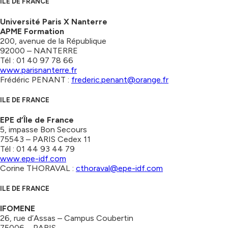
ILE DE FRANCE
Université Paris X Nanterre
APME Formation
200, avenue de la République
92000 – NANTERRE
Tél : 01 40 97 78 66
www.parisnanterre.fr
Frédéric PENANT :
frederic.penant@orange.fr
ILE DE FRANCE
EPE d’Île de France
5, impasse Bon Secours
75543 – PARIS Cedex 11
Tél : 01 44 93 44 79
www.epe-idf.com
Corine THORAVAL :
cthoraval@epe-idf.com
ILE DE FRANCE
IFOMENE
26, rue d’Assas – Campus Coubertin
75006 – PARIS