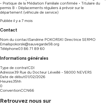
• Pratique de la Médiation Familiale confirmée • Titulaire du
permis B • Déplacements réguliers à prévoir sur le
département (véhicule de service)
Publiée il y a
7 mois
Contact
Nom du contact
Sandrine POKORSKI Directrice SERMO
Email
spokorski@sauvegarde58.org
Téléphone
03 86 71 89 60
Informations générales
Type de contrat
CDI
Adresse
39 Rue du Docteur Léveillé - 58000 NEVERS
Date de début
01/02/2026
Heures
35hh
0
Convention
CCN66
Retrouvez nous sur