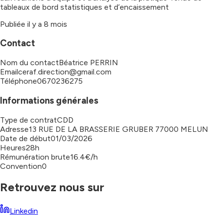
tableaux de bord statistiques et d’encaissement
Publiée il y a
8 mois
Contact
Nom du contact
Béatrice PERRIN
Email
ceraf.direction@gmail.com
Téléphone
0670236275
Informations générales
Type de contrat
CDD
Adresse
13 RUE DE LA BRASSERIE GRUBER 77000 MELUN
Date de début
01/03/2026
Heures
28h
Rémunération brute
16.4€/h
Convention
0
Retrouvez nous sur
Linkedin